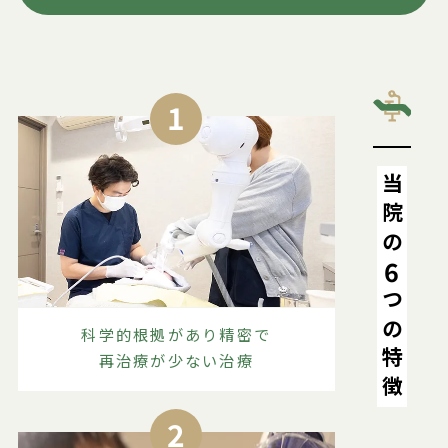
1
当院の
6
つの特徴
科学的根拠があり精密で
再治療が少ない治療
2