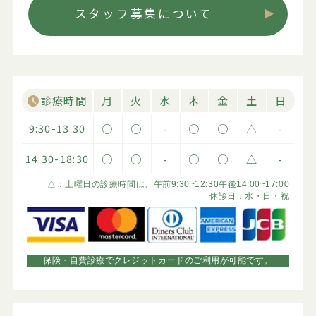
スタッフ募集について
診療時間
月
火
水
木
金
土
日
9:30-13:30
○
○
-
○
○
△
-
14:30-18:30
○
○
-
○
○
△
-
△：土曜日の診療時間は、午前9:30~12:30午後14:00~17:00
休診日：水・日・祝
保険・自費診療でクレジットカードのご利用が可能です。