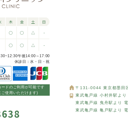
水
木
金
土
日
-
○
○
△
-
-
○
○
△
-
12:30午後14:00～17:00
休診日：水・日・祝
カードのご利用が可能です
〒131-0044 東京都墨田区
いにご使用いただけます)
東武亀戸線 小村井駅より 
東武亀戸線 曳舟駅より 
8638
東武亀戸線 亀戸駅より 